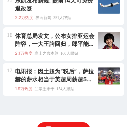
东航发布新规: 提前14天可免费
退改签
2.2万热度
界面新闻
351人跟贴
16
体育总局发文，公布女排亚运会
阵容，一大王牌回归，郎平能放
心了
2.1万热度
寒士之言本尊
160人跟贴
17
电讯报：因土超为“税后”，萨拉
赫的薪水相当于英超周薪超50
万镑
1.9万热度
兰亭墨未干
154人跟贴