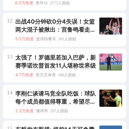
阿森纳
6.0万热度
奥拜尔
2175人跟贴
12
出战40分钟砍0分4失误！女篮
两大混子被揪出：宫鲁鸣看走眼
了？
5.5万热度
篮球快餐车
261人跟贴
13
太强了！罗德里若加入巴萨，新
赛季诺坎普首发11人堪称世界级
4.7万热度
里芃芃体育
168人跟贴
14
李刚仁谈请马竞全队吃饭：球队
每个成员都值得尊重，希望尽地
主之谊
2.3万热度
懂球帝
297人跟贴
15