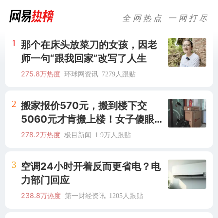
全网热点 一网打尽
1
那个在床头放菜刀的女孩，因老
师一句“跟我回家”改写了人生
275.8万热度
环球网资讯
7279人跟贴
2
搬家报价570元，搬到楼下交
5060元才肯搬上楼！女子傻眼
了……
278.2万热度
极目新闻
1.9万人跟贴
3
空调24小时开着反而更省电？电
力部门回应
238.8万热度
第一财经资讯
1205人跟贴