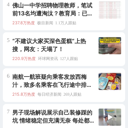
4
佛山一中学招聘物理教师，笔试
前13名均遭淘汰？教育局：已叫
停招聘，成立调查组全面核查
237.8万热度
极目新闻
1.1万人跟贴
5
“不建议大家买深色蛋糕”上热
搜，网友：天塌了！
220.9万热度
环球网资讯
127人跟贴
6
南航一航班疑向乘客发放西梅
汁，致多名乘客在飞行途中排队
上厕所！乘客：机上100多人只
215.8万热度
每日经济新闻
269人跟贴
有2个厕所；客服回应：并非每
架飞机都会发放西梅汁
7
男子现场解说展示自己装修踩的
坑 情绪稳定但充满无奈 每处都有