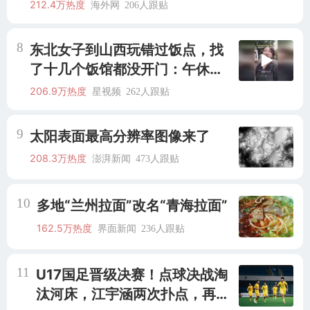
精心设计 但每处都有瑕疵 网友：
212.4万热度
海外网
206人跟贴
一开始我没笑 但看到洗手盆我没
绷住
8
东北女子到山西玩错过饭点，找
了十几个饭馆都没开门：午休到
几点
206.9万热度
星视频
262人跟贴
9
太阳表面最高分辨率图像来了
208.3万热度
澎湃新闻
473人跟贴
10
多地“兰州拉面”改名“青海拉面”
162.5万热度
界面新闻
236人跟贴
11
U17国足晋级决赛！点球决战淘
汰河床，江宇涵两次扑点，再战